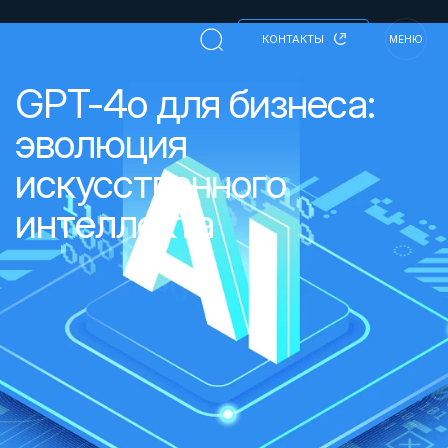
КОНТАКТЫ
МЕНЮ
GPT-4o для бизнеса:
эволюция
искусственного
интеллекта