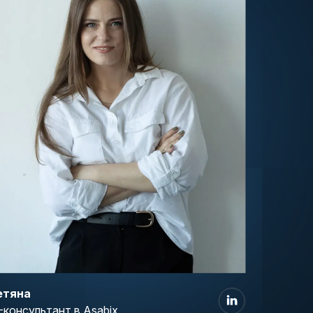
етяна
-консультант в Asabix