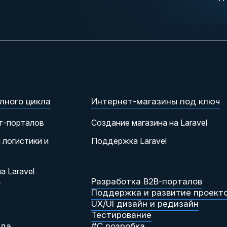
лного цикла
Интернет-магазины под ключ
т-порталов
Создание магазина на Laravel
 логистики и
Поддержка Laravel
а Laravel
в
Разработка B2B-порталов
Поддержка и развитие проект
UX/UI дизайн и редизайн
Тестирование
нда
#C розробка