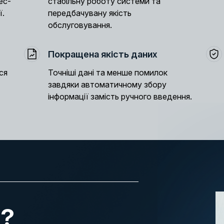
ес-
стабільну роботу системи та
ї.
передбачувану якість
обслуговування.
Покращена якість даних
ся
Точніші дані та менше помилок
завдяки автоматичному збору
інформації замість ручного введення.
ы?