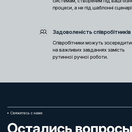
системам, створеним під ваші бізн
процеси, а не під шаблонні сценарі
Задоволеність співробітників
Співробітники можуть зосередити
на важливих завданнях замість
рутинної ручної роботи.
Свяжитесь с нами
Остались вопрос