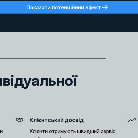
Показати потенційний ефект
ивідуальної
Клієнтський досвід
ки
Клієнти отримують швидший сервіс,