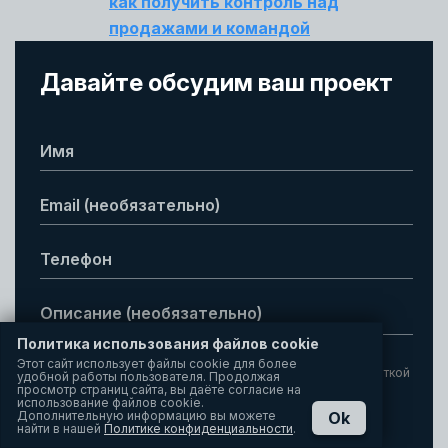
как получить контроль над
продажами и командой
Давайте обсудим ваш проект
Политика использования файлов cookie
Этот сайт использует файлы cookie для более
Нажимая кнопку "Отправить", вы соглашаетесь с обработкой
удобной работы пользователя. Продолжая
просмотр страниц сайта, вы даёте согласие на
персональных данных.
Подробнее
использование файлов cookie.
Дополнительную информацию вы можете
Ok
найти в нашей
Политике конфиденциальности
.
Отправить