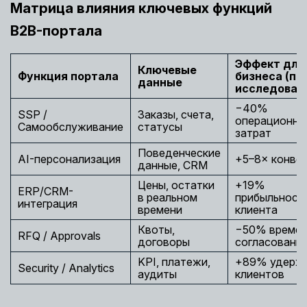
Матрица влияния ключевых функций
B2B-портала
Эффект для
Ключевые
Функция портала
бизнеса (по
данные
исследован
−40%
SSP /
Заказы, счета,
операционны
Самообслуживание
статусы
затрат
Поведенческие
AI-персонализация
+5–8× конве
данные, CRM
Цены, остатки
+19%
ERP/CRM-
в реальном
прибыльность
интеграция
времени
клиента
Квоты,
−50% времен
RFQ / Approvals
договоры
согласовани
KPI, платежи,
+89% удерж
Security / Analytics
аудиты
клиентов