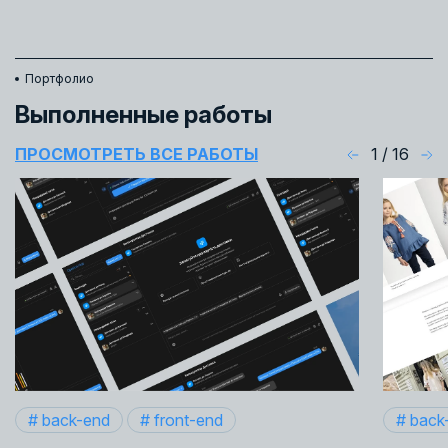
Портфолио
Выполненные работы
ПРОСМОТРЕТЬ ВСЕ РАБОТЫ
1
/
16
# back-end
# front-end
# back