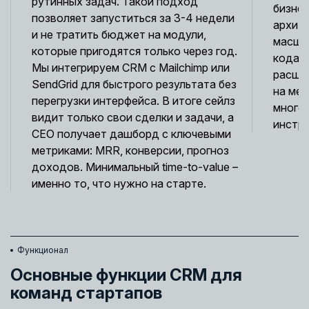
рутинных задач. Такой подход
бизнес
позволяет запуститься за 3-4 недели
архите
и не тратить бюджет на модули,
масшт
которые пригодятся только через год.
кода. 
Мы интегрируем CRM с Mailchimp или
расши
SendGrid для быстрого результата без
на ме
перегрузки интерфейса. В итоге сейлз
много
видит только свои сделки и задачи, а
инстр
CEO получает дашборд с ключевыми
метриками: MRR, конверсии, прогноз
доходов. Минимальный time-to-value –
именно то, что нужно на старте.
Функционал
Основные функции CRM для
команд стартапов