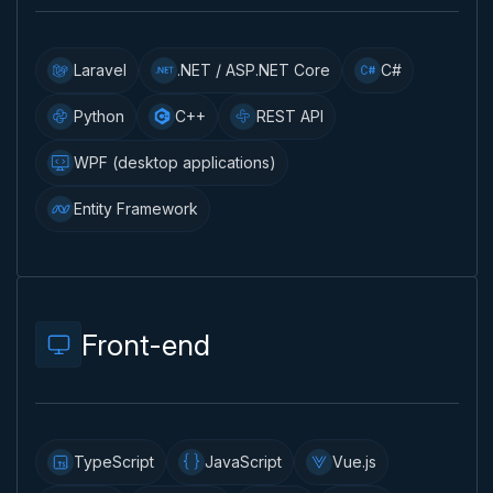
Laravel
.NET / ASP.NET Core
C#
Python
C++
REST API
WPF (desktop applications)
Entity Framework
Front-end
TypeScript
JavaScript
Vue.js