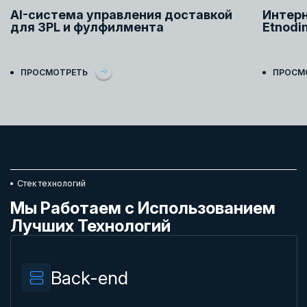
AI-система управления доставкой
Интерн
для 3PL и фулфилмента
Etnodi
ПРОСМОТРЕТЬ
ПРОСМ
Стек технологий
Мы Работаем с Использованием
Лучших Технологий
Back-end