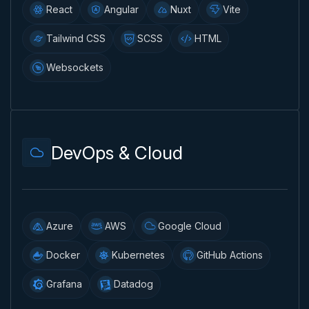
React
Angular
Nuxt
Vite
Tailwind CSS
SCSS
HTML
Websockets
DevOps & Cloud
Azure
AWS
Google Cloud
Docker
Kubernetes
GitHub Actions
Grafana
Datadog