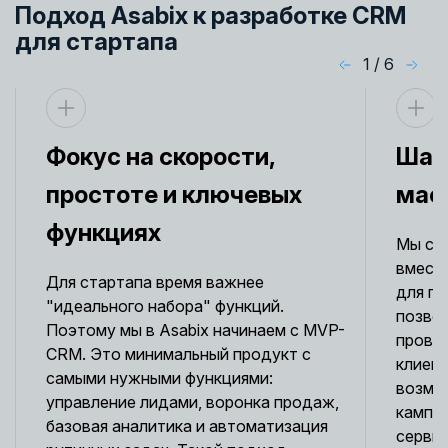
Подход Asabix к разработке CRM
для стартапа
1
/
6
Фокус на скорости,
Шаг 
простоте и ключевых
мас
функциях
Мы со
вместе
Для стартапа время важнее
для пр
"идеального набора" функций.
позвол
Поэтому мы в Asabix начинаем с MVP-
провер
CRM. Это минимальный продукт с
клиен
самыми нужными функциями:
возмож
управление лидами, воронка продаж,
кампан
базовая аналитика и автоматизация
сервис