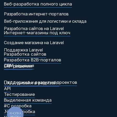
Веб-разработка полного цикла
Разработка интернет-порталов
Веб-приложения для логистики и склада
Разработка сайтов на Laravel
Интернет-магазины под ключ
Создание магазина на Laravel
Поддержка Laravel
Разработка сайтов
Разработка B2B-порталов
CRM решения
ERP решения
Поддержка и развитие проектов
UX/UI дизайн и редизайн
API
Тестирование
Выделенная команда
#C розробка
.NET розробка
КНОПКА
ЗВ'ЯЗКУ