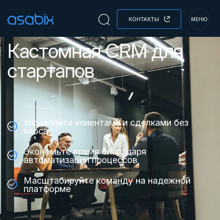
КОНТАКТЫ
МЕНЮ
Кастомная CRM для
стартапов
Управляйте клиентами и сделками без
хаоса
Экономьте время благодаря
автоматизации процессов
Масштабируйте команду на надежной
платформе