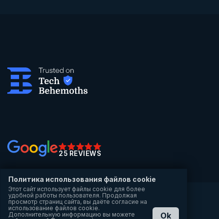
25 REVIEWS
Политика использования файлов cookie
Этот сайт использует файлы cookie для более
удобной работы пользователя. Продолжая
Copyright 2017-2025 — Все права защищены
просмотр страниц сайта, вы даёте согласие на
Политика конфиденциальности
использование файлов cookie.
Карта сайта
Дополнительную информацию вы можете
Ok