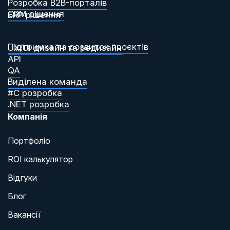
Розробка B2B-порталів
CRM рішення
ERP рішення
Підтримка та розвиток проєктів
UX/UI дизайн та редизайн
API
QA
Виділена команда
#C розробка
.NET розробка
Компанія
Портфоліо
ROI калькулятор
Відгуки
Блог
Вакансії