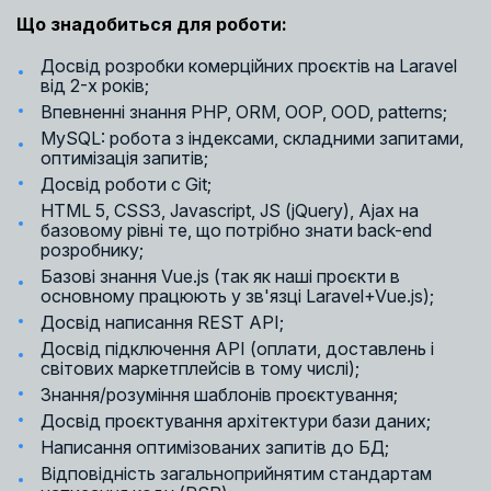
Що знадобиться для роботи:
Досвід розробки комерційних проєктів на Laravel
від 2-х років;
Впевненні знання PHP, ORM, OOP, OOD, patterns;
MySQL: робота з індексами, складними запитами,
оптимізація запитів;
Досвід роботи с Git;
HTML 5, CSS3, Javascript, JS (jQuery), Ajax на
базовому рівні те, що потрібно знати back-end
розробнику;
Базові знання Vue.js (так як наші проєкти в
основному працюють у зв'язці Laravel+Vue.js);
Досвід написання REST API;
Досвід підключення API (оплати, доставлень і
світових маркетплейсів в тому числі);
Знання/розуміння шаблонів проєктування;
Досвід проєктування архітектури бази даних;
Написання оптимізованих запитів до БД;
Відповідність загальноприйнятим стандартам