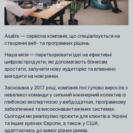
Asabix — сервісна компанія, що спеціалізується на
створенні веб- та програмних рішень.
Наша місія — перетворювати ідеї на ефективні
цифрові продукти, які допомагають бізнесам
зростати, залучати нову аудиторію та впевнено
виходити на нові ринки.
Заснована у 2017 році, компанія поступово виросла з
невеликої команди у сильний інженерний колектив із
глибокою експертизою у вебдодатках, програмному
забезпеченні та високонавантажених системах.
Сьогодні ми реалізуємо проєкти для клієнтів в Україні
та інших країнах Європи, а також у США,
адаптуючись до вимог різних ринків.