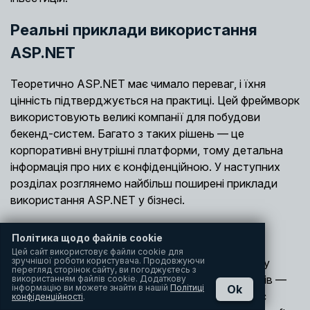
Реальні приклади використання
ASP.NET
Теоретично ASP.NET має чимало переваг, і їхня
цінність підтверджується на практиці. Цей фреймворк
використовують великі компанії для побудови
бекенд-систем. Багато з таких рішень — це
корпоративні внутрішні платформи, тому детальна
інформація про них є конфіденційною. У наступних
розділах розглянемо найбільш поширені приклади
використання ASP.NET у бізнесі.
Microsoft
Політика щодо файлів cookie
Цей сайт використовує файли cookie для
зручнішої роботи користувача. Продовжуючи
Microsoft активно використовує ASP.NET Core у
перегляд сторінок сайту, ви погоджуєтесь з
власних продуктах. Один із показових прикладів —
використанням файлів cookie. Додаткову
інформацію ви можете знайти в нашій
Політиці
Ok
OneService, набір мікросервісів, який забезпечує
конфіденційності
.