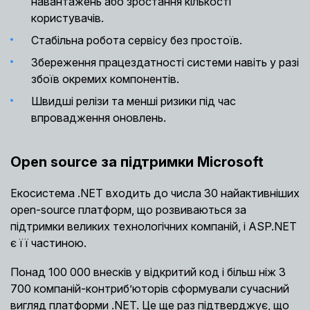
навантажень або зростання кількості
користувачів.
Стабільна робота сервісу без простоїв.
Збереження працездатності системи навіть у разі
збоїв окремих компонентів.
Швидші релізи та менші ризики під час
впровадження оновлень.
Open source за підтримки Microsoft
Екосистема .NET входить до числа 30 найактивніших
open-source платформ, що розвиваються за
підтримки великих технологічних компаній, і ASP.NET
є її частиною.
Понад 100 000 внесків у відкритий код і більш ніж 3
700 компаній-контриб’юторів сформували сучасний
вигляд платформи .NET. Це ще раз підтверджує, що