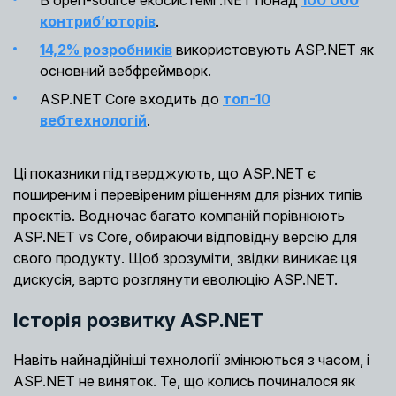
контриб’юторів
.
14,2% розробників
використовують ASP.NET як
основний вебфреймворк.
ASP.NET Core входить до
топ-10
вебтехнологій
.
Ці показники підтверджують, що ASP.NET є
поширеним і перевіреним рішенням для різних типів
проєктів. Водночас багато компаній порівнюють
ASP.NET vs Core, обираючи відповідну версію для
свого продукту. Щоб зрозуміти, звідки виникає ця
дискусія, варто розглянути еволюцію ASP.NET.
Історія розвитку ASP.NET
Навіть найнадійніші технології змінюються з часом, і
ASP.NET не виняток. Те, що колись починалося як