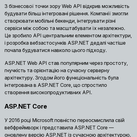
З бізнесової точки зору Web API відкрив можливість
будувати більш інтегровані рішення. Компанії змогли
створювати мобільні бекенди, інтегрувати різні
сервіси між собою та масштабувати їх незалежно.
Це зробило API центральним елементом архітектури,
і розробка вебзастосунків ASP.NET дедалі частіше
почала будуватися навколо цього підходу.
ASP.NET Web API став популярним через простоту,
гнучкість та орієнтацію на сучасну серверну
архітектуру. Згодом його функціональність була
інтегрована в ASP.NET Core, що спростило
створення високопродуктивних API.
ASP.NET Core
У 2016 році Microsoft повністю переосмислила свій
вебфреймворк і представила ASP.NET Core —
оновлену версію ASP.NET із сучасною архітектурою.