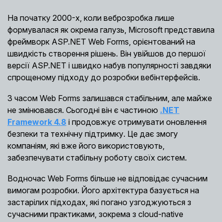
На початку 2000-х, коли веброзробка лише
формувалася як окрема галузь, Microsoft представила
фреймворк ASP.NET Web Forms, орієнтований на
швидкість створення рішень. Він увійшов до першої
версії ASP.NET і швидко набув популярності завдяки
спрощеному підходу до розробки вебінтерфейсів.
З часом Web Forms залишався стабільним, але майже
не змінювався. Сьогодні він є частиною
.NET
Framework 4.8
і продовжує отримувати оновлення
безпеки та технічну підтримку. Це дає змогу
компаніям, які вже його використовують,
забезпечувати стабільну роботу своїх систем.
Водночас Web Forms більше не відповідає сучасним
вимогам розробки. Його архітектура базується на
застарілих підходах, які погано узгоджуються з
сучасними практиками, зокрема з cloud-native