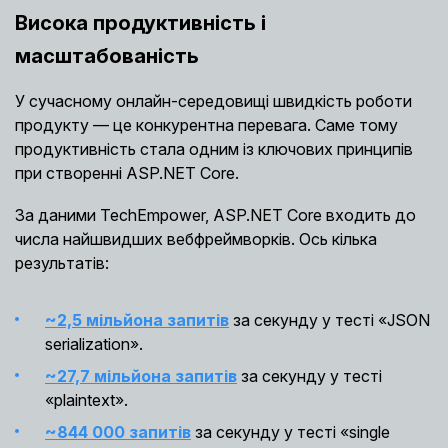
Висока продуктивність і
масштабованість
У сучасному онлайн-середовищі швидкість роботи
продукту — це конкурентна перевага. Саме тому
продуктивність стала одним із ключових принципів
при створенні ASP.NET Core.
За даними TechEmpower, ASP.NET Core входить до
числа найшвидших вебфреймворків. Ось кілька
результатів:
~2,5 мільйона запитів
за секунду у тесті «JSON
serialization».
~27,7 мільйона запитів
за секунду у тесті
«plaintext».
~844 000 запитів
за секунду у тесті «single