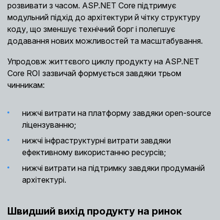
розвивати з часом. ASP.NET Core підтримує
модульний підхід до архітектури й чітку структуру
коду, що зменшує технічний борг і полегшує
додавання нових можливостей та масштабування.
Упродовж життєвого циклу продукту на ASP.NET
Core ROI зазвичай формується завдяки трьом
чинникам:
нижчі витрати на платформу завдяки open-source
ліцензуванню;
нижчі інфраструктурні витрати завдяки
ефективному використанню ресурсів;
нижчі витрати на підтримку завдяки продуманій
архітектурі.
Швидший вихід продукту на ринок