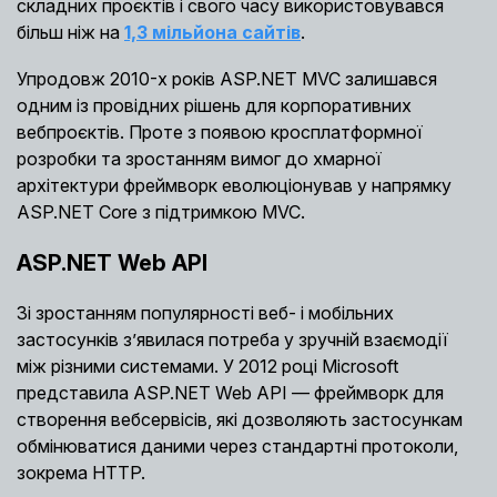
складних проєктів і свого часу використовувався
більш ніж на
1,3 мільйона сайтів
.
Упродовж 2010-х років ASP.NET MVC залишався
одним із провідних рішень для корпоративних
вебпроєктів. Проте з появою кросплатформної
розробки та зростанням вимог до хмарної
архітектури фреймворк еволюціонував у напрямку
ASP.NET Core з підтримкою MVC.
ASP.NET Web API
Зі зростанням популярності веб- і мобільних
застосунків з’явилася потреба у зручній взаємодії
між різними системами. У 2012 році Microsoft
представила ASP.NET Web API — фреймворк для
створення вебсервісів, які дозволяють застосункам
обмінюватися даними через стандартні протоколи,
зокрема HTTP.