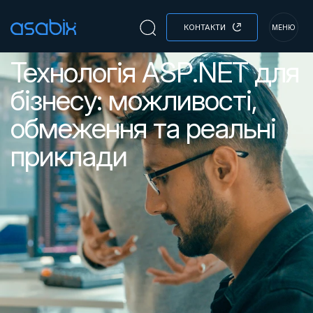
КОНТАКТИ
МЕНЮ
Технологія ASP.NET для
бізнесу: можливості,
обмеження та реальні
приклади