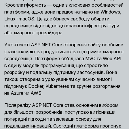
Кросплатформість — одна з ключових особливостей
платформи, адже вона працює нативно на Windows,
Linux і macOS. Це дає бізнесу свободу обирати
середовище відповідно до власної інфраструктури
або хмарного провайдера.
У контексті ASP.NET Core створення сайту особливе
значення мають продуктивність і підтримка хмарного
середовища. Платформа об’єднала MVC та Web API
в єдину модель програмування, що спростило
розробку й подальшу підтримку застосунків. Вона
також створена з урахуванням сучасних вимог і
підтримує Docker, Kubernetes та зручне розгортання
на Azure чи AWS.
Після релізу ASP.NET Core став основним вибором
для більшості розробників, поступово витіснивши
попередні підходи та заклавши основу для
подальших інновацій. Сьогодні платформа пропонує