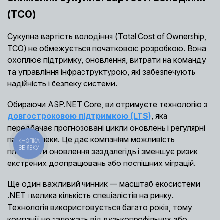
(TCO)
Сукупна вартість володіння (Total Cost of Ownership,
TCO) не обмежується початковою розробкою. Вона
охоплює підтримку, оновлення, витрати на команду
та управління інфраструктурою, які забезпечують
надійність і безпеку системи.
Обираючи ASP.NET Core, ви отримуєте технологію з
довгостроковою підтримкою (LTS)
, яка
передбачає прогнозовані цикли оновлень і регулярні
патчі безпеки. Це дає компаніям можливість
КНОПКА
ЗВ'ЯЗКУ
планувати оновлення заздалегідь і зменшує ризик
екстрених доопрацювань або поспішних міграцій.
Ще один важливий чинник — масштаб екосистеми
.NET і велика кількість спеціалістів на ринку.
Технологія використовується багато років, тому
компанії не залежать від вузькопрофільних або