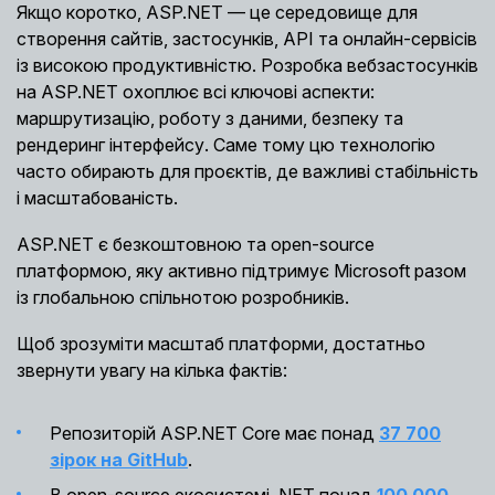
Якщо коротко, ASP.NET — це середовище для
створення сайтів, застосунків, API та онлайн-сервісів
із високою продуктивністю. Розробка вебзастосунків
на ASP.NET охоплює всі ключові аспекти:
маршрутизацію, роботу з даними, безпеку та
рендеринг інтерфейсу. Саме тому цю технологію
часто обирають для проєктів, де важливі стабільність
і масштабованість.
ASP.NET є безкоштовною та open-source
платформою, яку активно підтримує Microsoft разом
із глобальною спільнотою розробників.
Щоб зрозуміти масштаб платформи, достатньо
звернути увагу на кілька фактів:
Репозиторій ASP.NET Core має понад
37 700
зірок на GitHub
.
В open-source екосистемі .NET понад
100 000