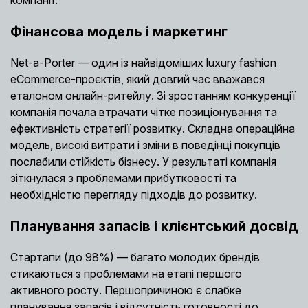
компанії.
Фінансова модель і маркетинг
Net-a-Porter — один із найвідоміших luxury fashion
eCommerce-проєктів, який довгий час вважався
еталоном онлайн-ритейлу. Зі зростанням конкуренції
компанія почала втрачати чітке позиціонування та
ефективність стратегії розвитку. Складна операційна
модель, високі витрати і зміни в поведінці покупців
послабили стійкість бізнесу. У результаті компанія
зіткнулася з проблемами прибутковості та
необхідністю перегляду підходів до розвитку.
Планування запасів і клієнтський досвід
Стартапи (до 98%) — багато молодих брендів
стикаються з проблемами на етапі першого
активного росту. Першопричиною є слабке
планування запасів і відсутність готовності до