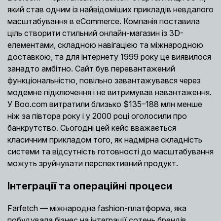
який став одним із найвідоміших прикладів невдалого
масштабування в eCommerce. Компанія поставила
ціль створити стильний онлайн-магазин із 3D-
елементами, складною навігацією та міжнародною
доставкою, та для інтернету 1999 року це виявилося
занадто амбітно. Сайт був перевантажений
функціональністю, повільно завантажувався через
модемне підключення і не витримував навантаження.
У Boo.com витратили близько $135–188 млн менше
ніж за півтора року і у 2000 році оголосили про
банкрутство. Сьогодні цей кейс вважається
класичним прикладом того, як надмірна складність
системи та відсутність готовності до масштабування
можуть зруйнувати перспективний продукт.
Інтеграції та операційні процеси
Farfetch — міжнародна fashion-платформа, яка
побудувала бізнес на інтеграції сотень брендів,