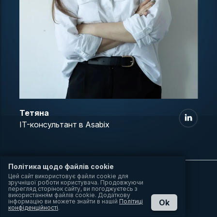
Тетяна
IT-консультант в Asabix
Політика щодо файлів cookie
Цей сайт використовує файли cookie для
Сервіси
зручнішої роботи користувача. Продовжуючи
перегляд сторінок сайту, ви погоджуєтесь з
використанням файлів cookie. Додаткову
Веброзробка повного циклу
інформацію ви можете знайти в нашій
Політиці
Ok
конфіденційності
.
Розробка інтернет-порталів