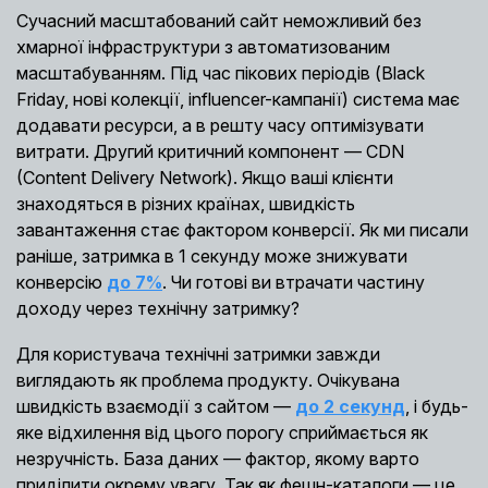
Сучасний масштабований сайт неможливий без
хмарної інфраструктури з автоматизованим
масштабуванням. Під час пікових періодів (Black
Friday, нові колекції, influencer-кампанії) система має
додавати ресурси, а в решту часу оптимізувати
витрати. Другий критичний компонент — CDN
(Content Delivery Network). Якщо ваші клієнти
знаходяться в різних країнах, швидкість
завантаження стає фактором конверсії. Як ми писали
раніше, затримка в 1 секунду може знижувати
конверсію
до 7%
. Чи готові ви втрачати частину
доходу через технічну затримку?
Для користувача технічні затримки завжди
виглядають як проблема продукту. Очікувана
швидкість взаємодії з сайтом —
до 2 секунд
, і будь-
яке відхилення від цього порогу сприймається як
незручність. База даних — фактор, якому варто
приділити окрему увагу. Так як фешн-каталоги — це