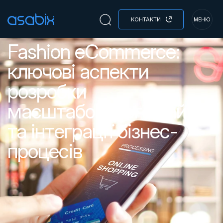
КОНТАКТИ
МЕНЮ
Fashion eCommerce:
ключові аспекти
розробки
масштабованого сайту
та інтеграції бізнес-
процесів