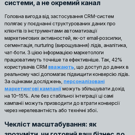
системи, а не окремий канал
Головна вигода від застосування CRM-систем
полягає у поєднанні структурованих даних про
клієнтів із інструментами автоматизації
маркетингових активностей, як-от email‑розсилки,
сегментація, nurturing (вирощування) лідів, аналітика,
чат‑боти. З цією інформацією маркетологи
працюватимуть точніше та ефективніше. Так, 42%
користувачів CRM
вважають
, що доступ до даних в
реальному часі допомагає підвищити конверсію лідів.
За оцінками досліджень,
персоналізовані
маркетингові кампанії
можуть збільшувати дохід
на 10–15%. Але без стабільної інтеграції ці самі
кампанії можуть призводити до втрати конверсії
через нерелевантність або технічні збої.
Чекліст масштабування: як
зрозуміти, чи готовий ваш бізнес до