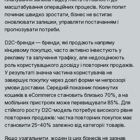
масштабування операційних процесів. Коли попит
починає швидко зростати, бізнес не встигає
оновлювати залишки, управляти постачанням і
прогнозувати потреби.
D2C-бренди — бренди, які продають напряму
кінцевому покупцю, часто активно інвестують у
рекламу та залучення трафіку, але недооцінюють
роль користувацького досвіду і повторних продажів.
У результаті значна частина користувачів не
завершує покупку через довгі форми чи непрозорі
умови доставки. Середній показник покинутих
кошиків в eCommerce становить близько 70%, а на
мобільних пристроях може перевищувати 85%. Для
стійкого росту D2C-модель потребує високого рівня
повторних продажів: частка повторних покупок має
становити 25–40% залежно від категорії товарів.
Якщо узагальнити, жоден із цих бізнесів не зазнав