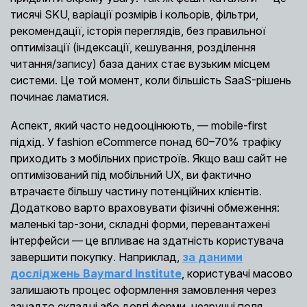
тисячі SKU, варіації розмірів і кольорів, фільтри,
рекомендації, історія переглядів, без правильної
оптимізації (індексації, кешування, розділення
читання/запису) база даних стає вузьким місцем
системи. Це той момент, коли більшість SaaS-рішень
починає ламатися.
Аспект, який часто недооцінюють, — mobile-first
підхід. У fashion eCommerce понад 60–70% трафіку
приходить з мобільних пристроїв. Якщо ваш сайт не
оптимізований під мобільний UX, ви фактично
втрачаєте більшу частину потенційних клієнтів.
Додатково варто враховувати фізичні обмеження:
маленькі tap-зони, складні форми, перевантажені
інтерфейси — це впливає на здатність користувача
завершити покупку. Наприклад,
за даними
досліджень Baymard Institute
, користувачі масово
залишають процес оформлення замовлення через
занадто складні або довгі форми, незручні поля