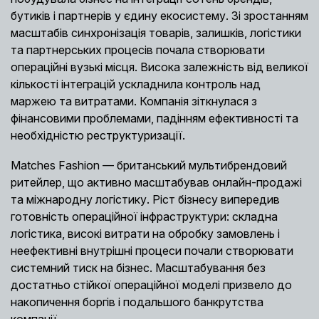
бутиків і партнерів у єдину екосистему. Зі зростанням
масштабів синхронізація товарів, залишків, логістики
та партнерських процесів почала створювати
операційні вузькі місця. Висока залежність від великої
кількості інтеграцій ускладнила контроль над
маржею та витратами. Компанія зіткнулася з
фінансовими проблемами, падінням ефективності та
необхідністю реструктуризації.
Matches Fashion — британський мультибрендовий
ритейлер, що активно масштабував онлайн-продажі
та міжнародну логістику. Ріст бізнесу випередив
готовність операційної інфраструктури: складна
логістика, високі витрати на обробку замовлень і
неефективні внутрішні процеси почали створювати
системний тиск на бізнес. Масштабування без
достатньо стійкої операційної моделі призвело до
накопичення боргів і подальшого банкрутства