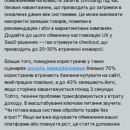
обмеженнями на кількість запитів (throttling) під час
пікових навантажень, що призводить до затримок в
оновленні даних між системами. Це може викликати
некоректні залишки товарів, помилки в
рекомендаціях і збої в маркетингових кампаніях.
Додайте до цього обмежену кастомізацію UX у
SaaS-рішеннях — і ви отримуєте checkout, що
призводить до 20–30% втраченої конверсії.
Більше того, поведінка користувачів у таких
сценаріях
досить передбачувана
: близько 70%
користувачів втрачають бажання купувати на сайті,
який працює повільно, а до 40% залишають його,
якщо сторінка завантажується понад 3 секунди.
Тобто, технічні проблеми трансформуються у втрату
доходу. В масштабуванні ключове питання звучить:
“Чи готова ваша система обробити трафік без
втрат?” Якщо ви вже відчуваєте обмеження вашої
платформи або плануєте ріст, ця стаття допоможе